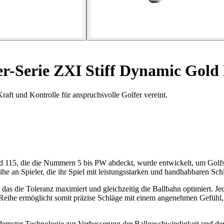
r-Serie ZXI Stiff Dynamic Gold
Kraft und Kontrolle für anspruchsvolle Golfer vereint.
 115, die die Nummern 5 bis PW abdeckt, wurde entwickelt, um Golfsp
reihe an Spieler, die ihr Spiel mit leistungsstarken und handhabbaren S
n, das die Toleranz maximiert und gleichzeitig die Ballbahn optimiert. 
eihe ermöglicht somit präzise Schläge mit einem angenehmen Gefühl, d
ernster Technologie zur Verbesserung der Ballgeschwindigkeit und de