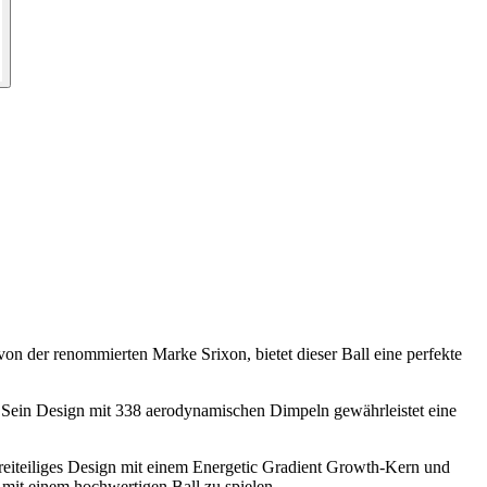
 von der renommierten Marke Srixon, bietet dieser Ball eine perfekte
rn. Sein Design mit 338 aerodynamischen Dimpeln gewährleistet eine
reiteiliges Design mit einem Energetic Gradient Growth-Kern und
 mit einem hochwertigen Ball zu spielen.