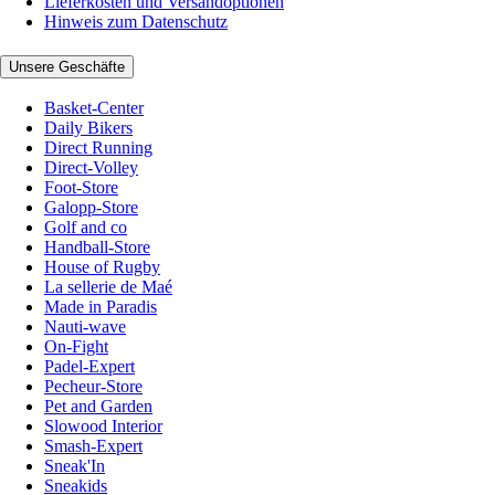
Lieferkosten und Versandoptionen
Hinweis zum Datenschutz
Unsere Geschäfte
Basket-Center
Daily Bikers
Direct Running
Direct-Volley
Foot-Store
Galopp-Store
Golf and co
Handball-Store
House of Rugby
La sellerie de Maé
Made in Paradis
Nauti-wave
On-Fight
Padel-Expert
Pecheur-Store
Pet and Garden
Slowood Interior
Smash-Expert
Sneak'In
Sneakids