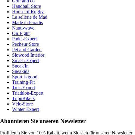
Golf and co
Handball-Store
House of Rugby
La sellerie de Maé
Made in Paradis
Nauti-wave
On-Fight
Padel-Expert
Pecheur-Store
Pet and Garden
Slowood Interior
Smash-Expert
Sneak'In
Sneakids
Sport is good
Training-Fit
Trek-Expert
Triathlon-Expert
TripnBikers
Vélo-Store
Winter-Expert
Abonnieren Sie unseren Newsletter
Profitieren Sie von 10% Rabatt, wenn Sie sich für unseren Newsletter