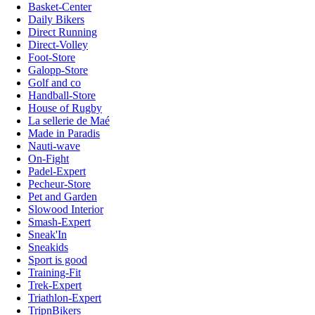
Basket-Center
Daily Bikers
Direct Running
Direct-Volley
Foot-Store
Galopp-Store
Golf and co
Handball-Store
House of Rugby
La sellerie de Maé
Made in Paradis
Nauti-wave
On-Fight
Padel-Expert
Pecheur-Store
Pet and Garden
Slowood Interior
Smash-Expert
Sneak'In
Sneakids
Sport is good
Training-Fit
Trek-Expert
Triathlon-Expert
TripnBikers