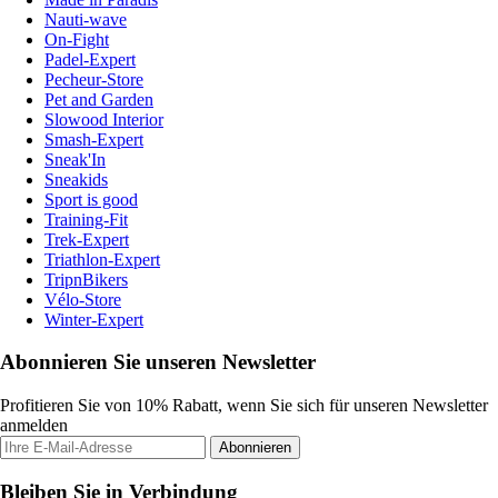
Nauti-wave
On-Fight
Padel-Expert
Pecheur-Store
Pet and Garden
Slowood Interior
Smash-Expert
Sneak'In
Sneakids
Sport is good
Training-Fit
Trek-Expert
Triathlon-Expert
TripnBikers
Vélo-Store
Winter-Expert
Abonnieren Sie unseren Newsletter
Profitieren Sie von 10% Rabatt, wenn Sie sich für unseren Newsletter
anmelden
Abonnieren
Bleiben Sie in Verbindung