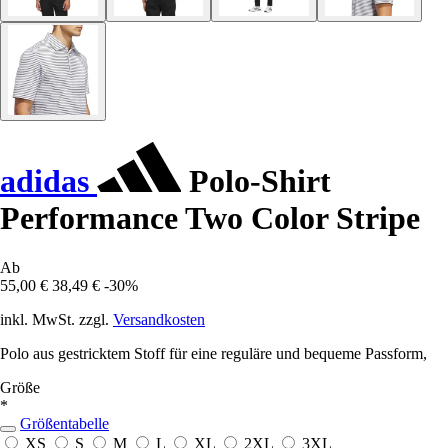
adidas
Polo-Shirt
Performance Two Color Stripe
Ab
55,00 €
38,49 €
-30%
inkl. MwSt. zzgl.
Versandkosten
Polo aus gestricktem Stoff für eine reguläre und bequeme Passform,
Größe
*
Größentabelle
XS
S
M
L
XL
2XL
3XL