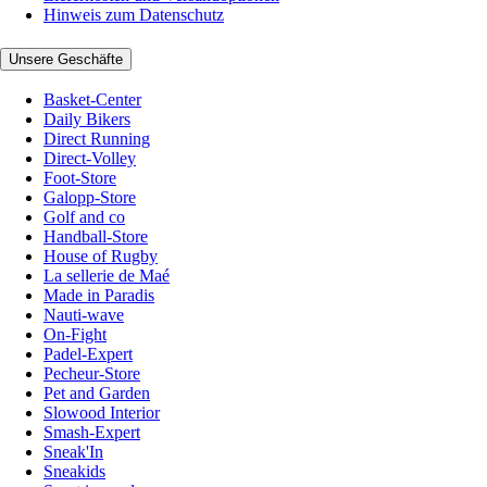
Hinweis zum Datenschutz
Unsere Geschäfte
Basket-Center
Daily Bikers
Direct Running
Direct-Volley
Foot-Store
Galopp-Store
Golf and co
Handball-Store
House of Rugby
La sellerie de Maé
Made in Paradis
Nauti-wave
On-Fight
Padel-Expert
Pecheur-Store
Pet and Garden
Slowood Interior
Smash-Expert
Sneak'In
Sneakids