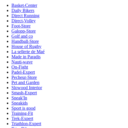
Basket-Center
Daily Bikers
Direct Running
Direct-Volley
Foot-Store
Galopp-Store
Golf and co
Handball-Store
House of Rugby
La sellerie de Maé
Made in Paradis
Nauti-wave
On-Fight
Padel-Expert
Pecheur-Store
Pet and Garden
Slowood Interior
Smash-Expert
Sneak'In
Sneakids
Sport is good
Training-Fit
Trek-Expert
Triathlon-Expert