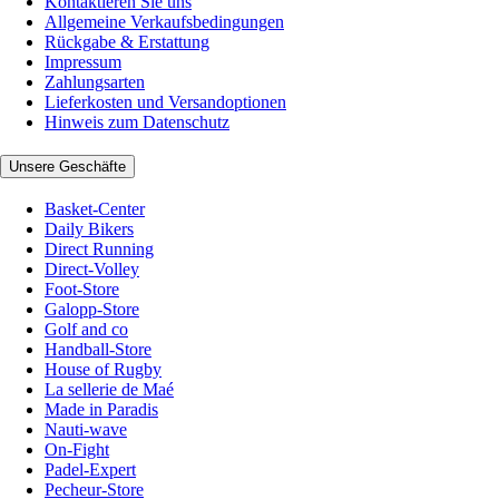
Kontaktieren Sie uns
Allgemeine Verkaufsbedingungen
Rückgabe & Erstattung
Impressum
Zahlungsarten
Lieferkosten und Versandoptionen
Hinweis zum Datenschutz
Unsere Geschäfte
Basket-Center
Daily Bikers
Direct Running
Direct-Volley
Foot-Store
Galopp-Store
Golf and co
Handball-Store
House of Rugby
La sellerie de Maé
Made in Paradis
Nauti-wave
On-Fight
Padel-Expert
Pecheur-Store