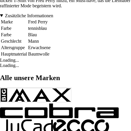
dicken T-Shirt von Fred Perry hinzu, ein Must-have, das die Liebhaber
raffinierter Mode begeistern wird.
Zusätzliche Informationen
Marke
Fred Perry
Farbe
tennisblau
Farbe
Blau
Geschlecht
Mann
Altersgruppe
Erwachsene
Hauptmaterial
Baumwolle
Loading...
Loading...
Alle unsere Marken