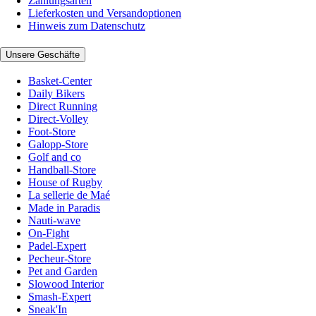
Zahlungsarten
Lieferkosten und Versandoptionen
Hinweis zum Datenschutz
Unsere Geschäfte
Basket-Center
Daily Bikers
Direct Running
Direct-Volley
Foot-Store
Galopp-Store
Golf and co
Handball-Store
House of Rugby
La sellerie de Maé
Made in Paradis
Nauti-wave
On-Fight
Padel-Expert
Pecheur-Store
Pet and Garden
Slowood Interior
Smash-Expert
Sneak'In