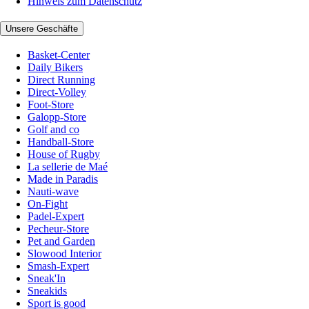
Hinweis zum Datenschutz
Unsere Geschäfte
Basket-Center
Daily Bikers
Direct Running
Direct-Volley
Foot-Store
Galopp-Store
Golf and co
Handball-Store
House of Rugby
La sellerie de Maé
Made in Paradis
Nauti-wave
On-Fight
Padel-Expert
Pecheur-Store
Pet and Garden
Slowood Interior
Smash-Expert
Sneak'In
Sneakids
Sport is good