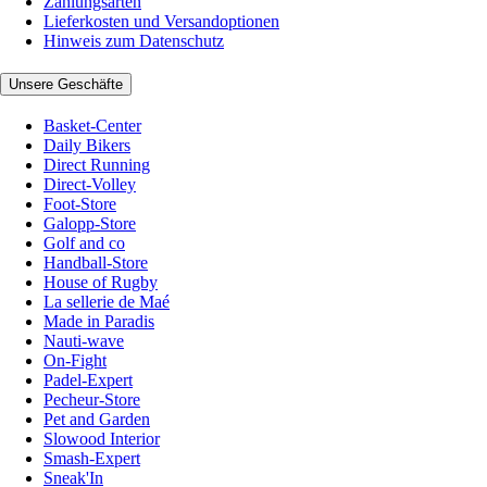
Zahlungsarten
Lieferkosten und Versandoptionen
Hinweis zum Datenschutz
Unsere Geschäfte
Basket-Center
Daily Bikers
Direct Running
Direct-Volley
Foot-Store
Galopp-Store
Golf and co
Handball-Store
House of Rugby
La sellerie de Maé
Made in Paradis
Nauti-wave
On-Fight
Padel-Expert
Pecheur-Store
Pet and Garden
Slowood Interior
Smash-Expert
Sneak'In