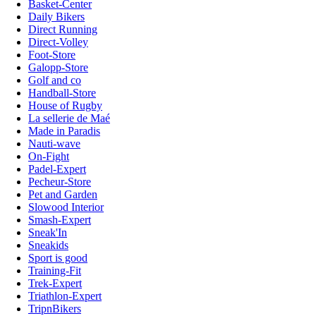
Basket-Center
Daily Bikers
Direct Running
Direct-Volley
Foot-Store
Galopp-Store
Golf and co
Handball-Store
House of Rugby
La sellerie de Maé
Made in Paradis
Nauti-wave
On-Fight
Padel-Expert
Pecheur-Store
Pet and Garden
Slowood Interior
Smash-Expert
Sneak'In
Sneakids
Sport is good
Training-Fit
Trek-Expert
Triathlon-Expert
TripnBikers