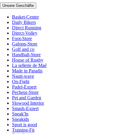
Unsere Geschäfte
Basket-Center
Daily Bikers
Direct Running
Direct-Volley
Foot-Store
Galopp-Store
Golf and co
Handball-Store
House of Rugby
La sellerie de Maé
Made in Paradis
Nauti-wave
On-Fight
Padel-Expert
Pecheur-Store
Pet and Garden
Slowood Interior
Smash-Expert
Sneak'In
Sneakids
Sport is good
Training-Fit